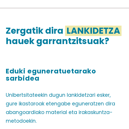
Zergatik dira
LANKIDETZA
hauek garrantzitsuak?
Eduki eguneratuetarako
sarbidea
Unibertsitateekin dugun lankidetzari esker,
gure ikastaroak etengabe eguneratzen dira
abangoardiako material eta irakaskuntza-
metodoekin.