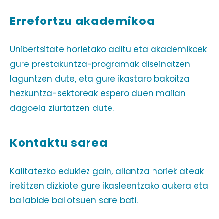
Errefortzu akademikoa
Unibertsitate horietako aditu eta akademikoek
gure prestakuntza-programak diseinatzen
laguntzen dute, eta gure ikastaro bakoitza
hezkuntza-sektoreak espero duen mailan
dagoela ziurtatzen dute.
Kontaktu sarea
Kalitatezko edukiez gain, aliantza horiek ateak
irekitzen dizkiote gure ikasleentzako aukera eta
baliabide baliotsuen sare bati.