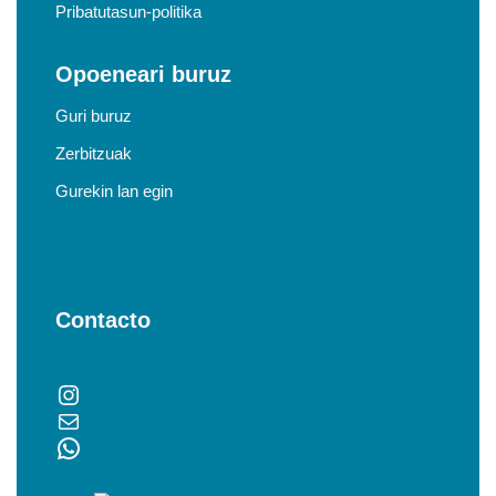
Pribatutasun-politika
Opoeneari buruz
Guri buruz
Zerbitzuak
Gurekin lan egin
Contacto