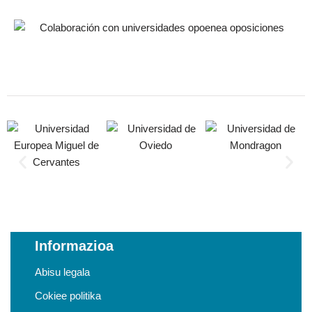
Informazioa
Abisu legala
Cokiee politika